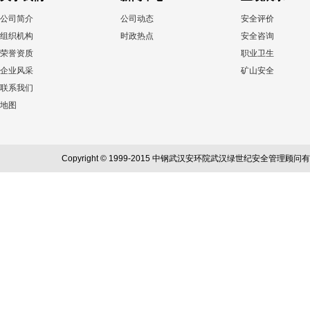
公司简介
公司动态
安全评价
组织机构
时政热点
安全咨询
荣誉资质
职业卫生
企业风采
矿山安全
联系我们
地图
Copyright © 1999-2015 中钢武汉安环院武汉绿世纪安全管理顾