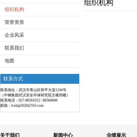
组织机构
组织机构
荣誉资质
企业风采
联系我们
地图
联系方式
联系地址：武汉市青山区和平大道1244号
（中钢集团武汉安全环保研究院主楼四楼）
联系电话：027-86561012 / 86566846
邮箱：lvshiji2020@163.com
关于我们
新闻中心
业绩展示