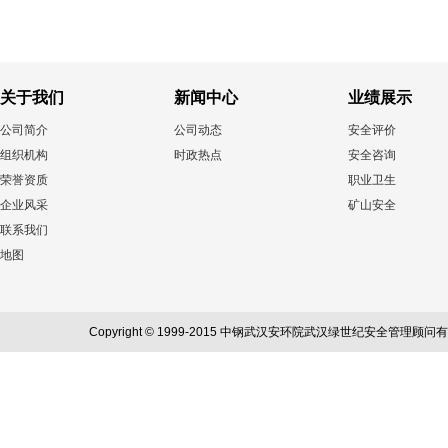
关于我们
新闻中心
业绩展示
公司简介
公司动态
安全评价
组织机构
时政热点
安全咨询
荣誉资质
职业卫生
企业风采
矿山安全
联系我们
地图
Copyright © 1999-2015 中钢武汉安环院武汉绿世纪安全管理顾