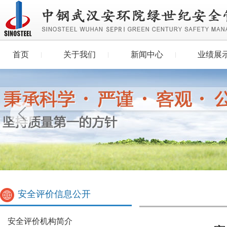
首页
关于我们
新闻中心
业绩展
安全评价信息公开
安全评价机构简介