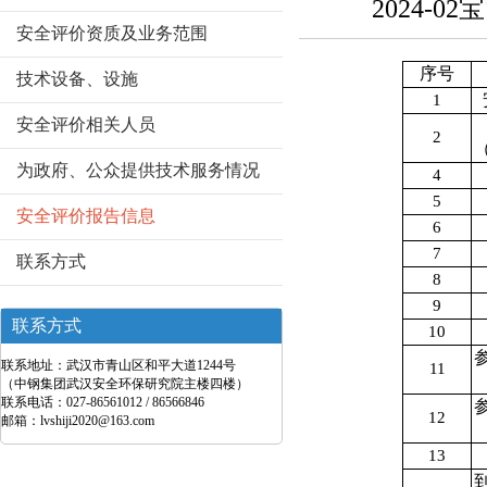
2024-
安全评价资质及业务范围
序号
技术设备、设施
1
安全评价相关人员
2
为政府、公众提供技术服务情况
4
5
安全评价报告信息
6
7
联系方式
8
9
联系方式
10
联系地址：武汉市青山区和平大道1244号
11
（中钢集团武汉安全环保研究院主楼四楼）
联系电话：027-86561012 / 86566846
12
邮箱：lvshiji2020@163.com
13