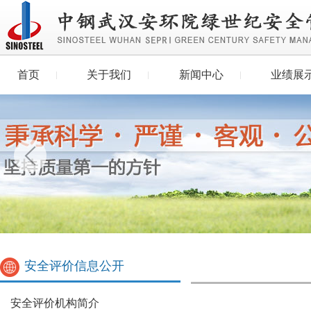
首页
关于我们
新闻中心
业绩展
安全评价信息公开
安全评价机构简介