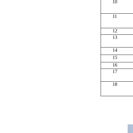
10
11
12
13
14
15
16
17
18