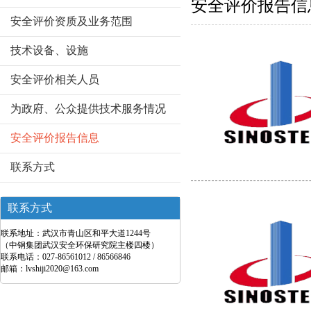
安全评价报告信
安全评价资质及业务范围
技术设备、设施
安全评价相关人员
为政府、公众提供技术服务情况
安全评价报告信息
联系方式
联系方式
联系地址：武汉市青山区和平大道1244号
（中钢集团武汉安全环保研究院主楼四楼）
联系电话：027-86561012 / 86566846
邮箱：lvshiji2020@163.com