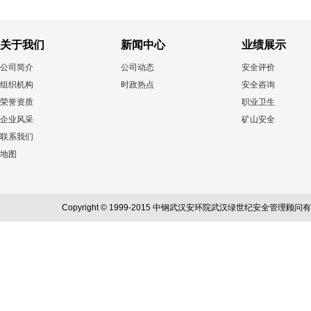
关于我们
新闻中心
业绩展示
公司简介
公司动态
安全评价
组织机构
时政热点
安全咨询
荣誉资质
职业卫生
企业风采
矿山安全
联系我们
地图
Copyright © 1999-2015 中钢武汉安环院武汉绿世纪安全管理顾